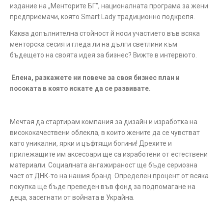
издание на „Менторите БГ”, националната програма за жени
предприемачи, която Smart Lady традиционно подкрепя.
Каква допълнителна стойност й носи участието във всяка
менторска сесия и гледа ли на дълги светлини към
бъдещето на своята идея за бизнес? Вижте в интервюто.
Елена, разкажете ни повече за своя бизнес план и
посоката в която искате да се развивате.
Мечтая да стартирам компания за дизайн и изработка на
висококачествени облекла, в които жените да се чувстват
като уникални, ярки и цъфтящи богини! Дрехите и
прилежащите им аксесоари ще са изработени от естествени
материали. Социалната ангажираност ще бъде сериозна
част от ДНК-то на нашия бранд. Определен процент от всяка
покупка ще бъде преведен във фонд за подпомагане на
деца, засегнати от войната в Украйна.