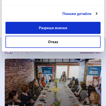
в кариерата си, или да развиете собствен бизнес.
Покажи детайли
Разреши всички
Отказ
Актуално
Виж всички
Новини
28 март 2023