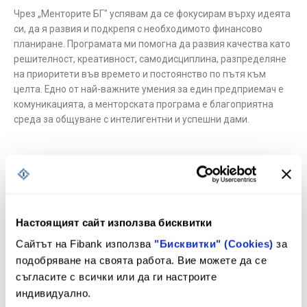
Чрез „Менторите БГ" успявам да се фокусирам върху идеята
си, да я развия и подкрепя с необходимото финансово
планиране. Програмата ми помогна да развия качества като
решителност, креативност, самодисциплина, разпределяне
на приоритети във времето и постоянство по пътя към
целта. Едно от най-важните умения за един предприемач е
комуникацията, а менторската програма е благоприятна
среда за общуване с интелигентни и успешни дами.
Бихте ли препоръчали програмата на други дами от Smart
Lady общността и защо?
Настоящият сайт използва бисквитки
Сайтът на Fibank използва
"Бисквитки" (Cookies)
за
Мили Smart Ladies, ако имате интересна бизнес идея и
подобряване на своята работа. Вие можете да се
мечтаете за собствен бизнес, горещо ви препоръчвам
съгласите с всички или да ги настроите
менторската програма. Менторите в нея ще споделят своя
индивидуално.
безценен опит и ще ви помогнат да направите мечтания скок