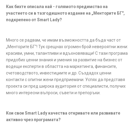
Как бихте описала най - голямото предимство на
участието си в тазгодишното издание на „Менторите БГ
"
,
подкрепено от Smart Lady?
Много се радвам, че имам възможността да бъда част от
„Менторите БГ"! Тук срещнах огромен брой невероятни жени:
красиви, умни, талантливи и вдъхновяващи! С тази програма
придобих ценни знания и умения за развитие на бизнес от
водещи експерти в областта на маркетинга, финансите,
счетоводството, инвестициите и др. Създадох ценни
контакти с опитни жени предприемачи. Успях да представя
проекта си пред широка аудитория от специалисти, получих
много интересни въпроси, съвети и препоръки.
Кои свои Smart Lady качества откривате или развивате
активно чрез програмата?