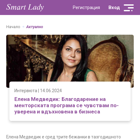
За нас
Контакти
Актуално
Партньори
Fibank Smart Lady
Регистрация
Вход
Начало
Актуално
Интервюта | 14.06.2024
Eлена Медведик: Благодарение на
менторската програма се чувствам по-
уверена и вдъхновена в бизнеса
Eлена Медведик е сред трите бежанки в тазгодишното