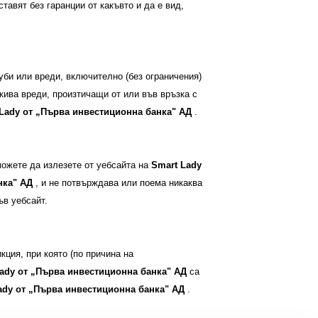
ставят без гаранции от какъвто и да е вид,
губи или вреди, включително (без ограничения)
кива вреди, произтичащи от или във връзка с
 Lady
от
„Първа инвестиционна банка" АД
.
можете да излезете от уебсайта на
Smart Lady
нка" АД
, и не потвърждава или поема никаква
ъв уебсайт.
кция, при която (по причина на
Lady
от
„Първа инвестиционна банка" АД
са
ady
от
„Първа инвестиционна банка" АД
.