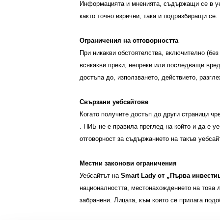
Информацията и мненията, съдържащи се в у
както точно изрични, така и подразбиращи се.
Ограничения на отговорността
При никакви обстоятелства, включително (без 
всякакви преки, непреки или последващи вред
достъпа до, използването, действието, разгл
Свързани уебсайтове
Когато получите достъп до други страници чр
. ПИБ не е правила преглед на който и да е у
отговорност за съдържанието на такъв уебсайт,
Местни законови ограничения
Уебсайтът на
Smart Lady
от
„Първа инвести
националността, местонахождението на това л
забранени. Лицата, към които се прилага под