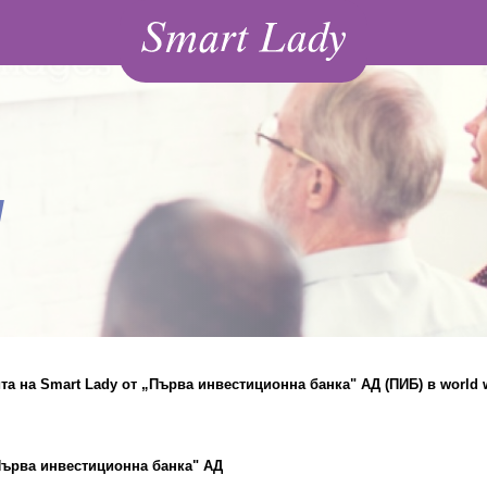
Fibank Smart Lad
я
йта на
Smart Lady
от
„Първа инвестиционна банка" АД
(
ПИБ
)
в world 
ърва инвестиционна банка" АД