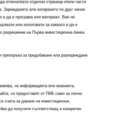
да отпечатвате отделни страници и/или части
а. Зареждането или копирането по друг начин
о и да е програма или материал. Вие не
ързвате или използвате за каквато и да е
о разрешение на Първа инвестиционна банка.
ли препоръка за придобиване или разпореждане
заявява, че информацията или мненията,
айта, се предоставят от ПИБ само за лично
е счита за даване на инвестиционни,
ябва да получите съответстващ и конкретен