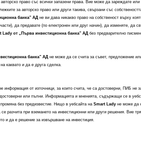
авторско право със всички запазени права. Вие може да зареждате или 
лежките за авторско право или други такива, свързани със собственостт
иционна банка" АД
не ви дава никакво право на собственост върху коят
асти), да предавате (по електронен или друг начин), да изменяте, да св
t Lady
от
„Първа инвестиционна банка" АД
без предварително писмен
вестиционна банка" АД
не може да се счита за съвет, предложение и
на каквато и да е друга сделка.
е информация от източници, за които счита, че са достоверни, ПИБ не 
, достоверни или пълни. Информацията и мненията, съдържащи се в уебс
 промяна без предизвестие. Нищо в уебсайта на
Smart Lady
не може да с
 се разчита при вземането на инвестиционни или други решения. Вие тр
то и да е решение за извършване на инвестиция.