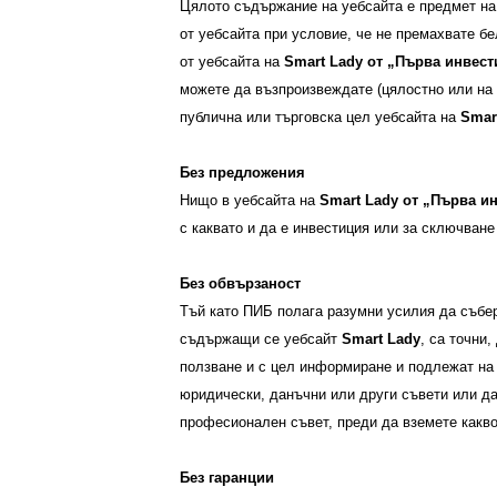
Цялото съдържание на уебсайта е предмет на 
от уебсайта при условие, че не премахвате бе
от уебсайта на
Smart Lady
от
„Първа инвест
можете да възпроизвеждате (цялостно или на ч
публична или търговска цел уебсайта на
Smar
Без предложения
Нищо в уебсайта на
Smart Lady
от
„Първа ин
с каквато и да е инвестиция или за сключване 
Без обвързаност
Тъй като ПИБ полага разумни усилия да събер
съдържащи се уебсайт
Smart Lady
, са точни
ползване и с цел информиране и подлежат на
юридически, данъчни или други съвети или да
професионален съвет, преди да вземете какво
Без гаранции