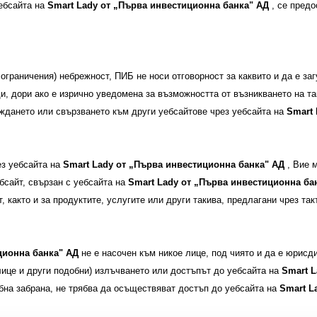
ебсайта на
Smart Lady
от
„Първа инвестиционна банка" АД
, се предо
ограничения) небрежност, ПИБ не носи отговорност за каквито и да е за
и, дори ако е изрично уведомена за възможността от възникването на та
еждането или свързването към други уебсайтове чрез уебсайта на
Smart
ез уебсайта на
Smart Lady
от
„Първа инвестиционна банка" АД
, Вие 
ебсайт, свързан с уебсайта на
Smart Lady
от
„Първа инвестиционна ба
 както и за продуктите, услугите или други такива, предлагани чрез так
ционна банка" АД
не е насочен към никое лице, под чиято и да е юрисди
ице и други подобни) излъчването или достъпът до уебсайта на
Smart 
обна забрана, не трябва да осъществяват достъп до уебсайта на
Smart L