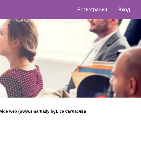
Регистрация
Вход
y
wide web (www.
smartlady
.bg), се съгласява