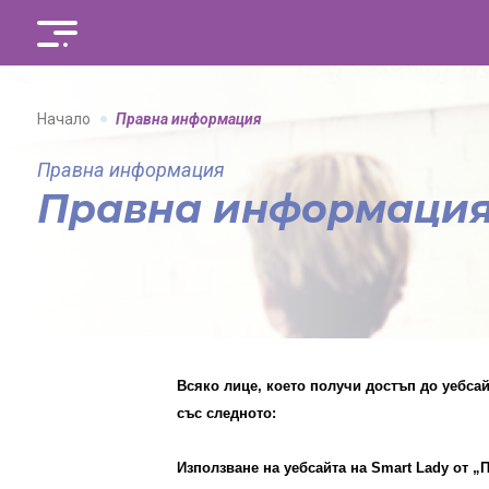
Начало
Правна информация
Правна информация
Правна информаци
Всяко лице, което получи достъп до уебса
със следното:
Използване на уебсайта на
Smart Lady
от
„П