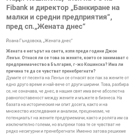
Fibank и директор „Банкиране на
малки и средни предприятия“,
пред сп.„Жената днес“
Йоана Гъндовска, „Жената днес“
Жената е негърът на света, изпя преди години Джон
Ленън. Отнася ли се това за жените, които се занимават с
предприемачество в България, г-жо Кошинска? Има ли
причина те да се чувстват пренебрегнати?
Думите от песента на Ленън се отнасят все пак за жените от
едно друго време и най-вече от други ширини. Това, разбира
се, не означава, че днес, в нашия свят има вече абсолютна
равнопоставеност между жените и мъжете в бизнеса. На
базата на историческия ни опит досега, както и на
множество изследвания и анализи, преценихме, че
потенциалът на жените предприемачи, както и ролята им са
изключително големи, но въпреки това те се чувстват не
рядко несигурни и пренебрегнати. Именно затова решихме