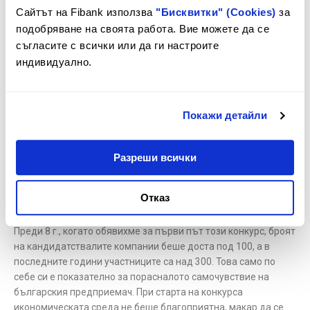
днес можем да се похвалим със стабилна и лоялна
Сайтът на Fibank използва
"Бисквитки" (Cookies)
за
клиентска база. Българският бизнес еволюира значително,
подобряване на своята работа. Вие можете да се
извървявайки нелек път в условията на различни
съгласите с всички или да ги настроите
икономически кризи. Но тъкмо затова клиентите ни според
индивидуално.
мен ценят партньорското отношение, разбирането ни за
нуждите на бизнеса и адекватните решения от страна на
Fibank. Именно от това се нуждае бизнесът в България в
Покажи детайли
най-вече според мен - банките да държат отворен чадъра и
тогава, когато е дъждовно, а не само при благоприятна
икономическа среда.
Разреши всички
Приключва осмото издание на конкурса „Най-добра
българска фирма на годината“, иницииран от Първа
Отказ
инвестиционна банка. Как се промени през тия 8 години
бизнес средата, в която се състезават компаниите?
Преди 8 г., когато обявихме за първи път този конкурс, броят
на кандидатствалите компании беше доста под 100, а в
последните години участниците са над 300. Това само по
себе си е показателно за порасналото самочувствие на
българския предприемач. При старта на конкурса
икономическата среда не беше благоприятна, макар да се