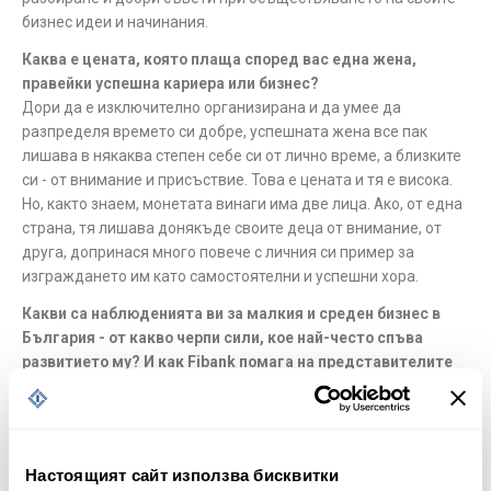
бизнес идеи и начинания.
Каква е цената, която плаща според вас една жена,
правейки успешна кариера или бизнес?
Дори да е изключително организирана и да умее да
разпределя времето си добре, успешната жена все пак
лишава в някаква степен себе си от лично време, а близките
си - от внимание и присъствие. Това е цената и тя е висока.
Но, както знаем, монетата винаги има две лица. Ако, от една
страна, тя лишава донякъде своите деца от внимание, от
друга, допринася много повече с личния си пример за
изграждането им като самостоятелни и успешни хора.
Какви са наблюденията ви за малкия и среден бизнес в
България - от какво черпи сили, кое най-често спъва
развитието му? И как Fibank помага на представителите
му да надграждат постигнатото и да отстояват
позициите си?
Fibank вече е на повече от четвърт век - през цялото това
време се развивахме и растяхме заедно с нашите клиенти,
Настоящият сайт използва бисквитки
именно на базата на дългогодишното партньорство. Затова