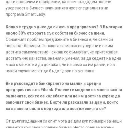
да ги насърчим и подкрепим, като им създадем повече
увереност в бизнес начинанията чрез специалната ни
програма Smart Lady.
Колко е трудно днес да си жена предприемач? В България
около 30% от хората със собствен бизнес са жени.
Основният проблем пред жените в бизнеса е, че сами си
поставят бариери. Понякога са малко неуверени и не им
достига самочувствие - сякаш се съмняват, че притежават
достатъчно качества, знания и умения, за да седнат на една
маса с мъжете и да докажат, че не само са им равни, но в
някои случаи могат да бъдат дори по-успешни.
Вие ръководите банкирането на малки и средни
предприятия във Fibank. Ролевите модели са много важни
за жените, които се колебаят или не им достига кураж да
започнат свой бизнес. Бихте ли разказали за дами, които
са ви впечатлили с подхода или постиженията си?
От дългогодишния си опит мога да дам куп примери за наши
клиентки със свой успешен бизнес. Често срещаме жени,