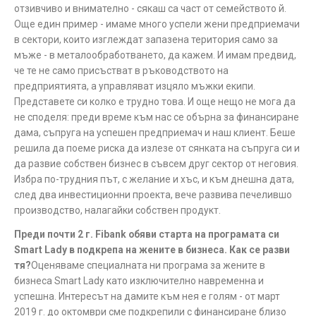
отзивчиво и внимателно - сякаш са част от семейството й.
Още един пример - имаме много успели жени предприемачи
в сектори, които изглеждат запазена територия само за
мъже - в металообработването, да кажем. И имам предвид,
че те не само присъстват в ръководството на
предприятията, а управляват изцяло мъжки екипи.
Представете си колко е трудно това. И още нещо не мога да
не споделя: преди време към нас се обърна за финансиране
дама, съпруга на успешен предприемач и наш клиент. Беше
решила да поеме риска да излезе от сянката на съпруга си и
да развие собствен бизнес в съвсем друг сектор от неговия.
Избра по-трудния път, с желание и хъс, и към днешна дата,
след два инвестиционни проекта, вече развива печелившо
производство, налагайки собствен продукт.
Преди почти 2 г. Fibank обяви старта на програмата си
Smart Lady в подкрепа на жените в бизнеса. Как се разви
тя?
Оценяваме специалната ни програма за жените в
бизнеса Smart Lady като изключително навременна и
успешна. Интересът на дамите към нея е голям - от март
2019 г. до октомври сме подкрепили с финансиране близо