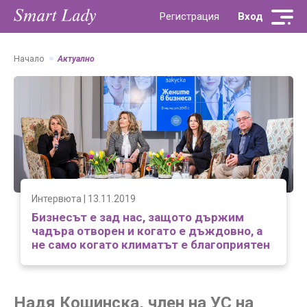
За нас
Контакти
Актуално
Партньори
Fibank Smart Lady
Регистрация
Вход
Начало
Актуално
Интервюта | 13.11.2019
Бизнесът е зад нас, защото държим
чадъра отворен и когато е дъждовно, а
не само когато климатът е благоприятен
Надя Кошинска, член на УС на