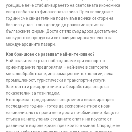
усещаше вече стабилизирането на световната икономика
след глобалната финансовата криза. През последните
години сме свидетели на подем във всички сектори на
бизнеса у нас - това доведе до развитие и ръст на
българските фирми. Доста от тях създадоха достатъчно
конкурентни продукти и се позиционираха успешно на
международните пазари.
Кои браншове се развиват най-интензивно?
Най-значителен ръст наблюдаваме при експортно-
ориентираните предприятия – най-вече в секторите
металообработване, информационни технологии, лека
промишленост, туристически и транспортни услуги.
Заетостта и рекордно ниската безработица също са
показателни за този подем.
Българският предприемач също много еволюира през
последните години - готов да експериментира с нови
начинания, но го прави вече доста по-обмислено. Защото
стъпва на натрупания с годините опит и на поуките от
различните видове кризи, през които е минал. Според мен