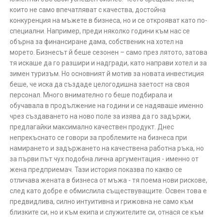
които не само впечатляват с качества, достойна
конкуренция на мъжете в бизнеса, но и се открояват като по-
специални. Например, преди няколко години към нас се
обърна за финансиране дама, собственик на хотел на
морето. Бизнесът й беше сезонен – само през лятото, затова
тя искаше да го разшири и надгради, като направи хотел и за
зимен туризъм. Но основният й мотив за новата инвестиция
беше, че иска да създаде целогодишна заетост на своя
персонал. Много внимателно го беше подбирала и
обучавала в продължение на години и се надяваше именно
чрез създаването на ново поле за изява да го задържи,
предлагайки максимално качествен продукт. Днес
непрекъснато се говори за проблемите на бизнеса при
намирането и задържането на качествена работна ръка, но
за първи път чух подобна лична аргументация - именно от
жена предприемач. Тази история показва по какво се
отличава жената в бизнеса от мъжа - тя поема нови рискове,
след като добре е обмислила съществуващите. Освен това е
предвидлива, силно интуитивна и грижовна не само към
близките си, но и към екипа и служителите си, отнася се към