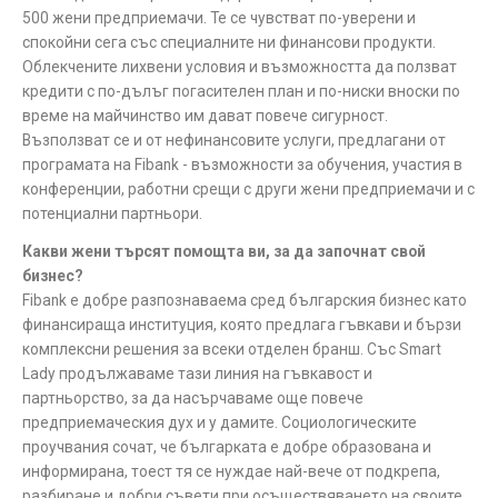
500 жени предприемачи. Те се чувстват по-уверени и
спокойни сега със специалните ни финансови продукти.
Облекчените лихвени условия и възможността да ползват
кредити с по-дълъг погасителен план и по-ниски вноски по
време на майчинство им дават повече сигурност.
Възползват се и от нефинансовите услуги, предлагани от
програмата на Fibank - възможности за обучения, участия в
конференции, работни срещи с други жени предприемачи и с
потенциални партньори.
Какви жени търсят помощта ви, за да започнат свой
бизнес?
Fibank е добре разпознаваема сред българския бизнес като
финансираща институция, която предлага гъвкави и бързи
комплексни решения за всеки отделен бранш. Със Smart
Lady продължаваме тази линия на гъвкавост и
партньорство, за да насърчаваме още повече
предприемаческия дух и у дамите. Социологическите
проучвания сочат, че българката е добре образована и
информирана, тоест тя се нуждае най-вече от подкрепа,
разбиране и добри съвети при осъществяването на своите