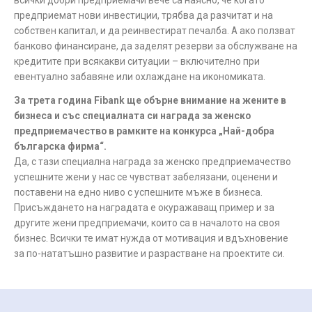
всички добри предприемачи вече са наясно, че когато
предприемат нови инвестиции, трябва да разчитат и на
собствен капитал, и да реинвестират печалба. А ако ползват
банково финансиране, да заделят резерви за обслужване на
кредитите при всякакви ситуации – включително при
евентуално забавяне или охлаждане на икономиката.
За трета година Fibank ще обърне внимание на жените в
бизнеса и със специалната си награда за женско
предприемачество в рамките на конкурса „Най-добра
българска фирма“.
Да, с тази специална награда за женско предприемачество
успешните жени у нас се чувстват забелязани, оценени и
поставени на едно ниво с успешните мъже в бизнеса.
Присъждането на наградата е окуражаващ пример и за
другите жени предприемачи, които са в началото на своя
бизнес. Всички те имат нужда от мотивация и вдъхновение
за по-нататъшно развитие и разрастване на проектите си.